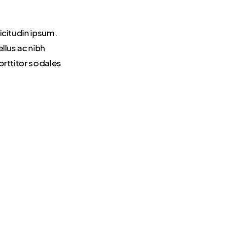
icitudin ipsum.
llus ac nibh
orttitor sodales