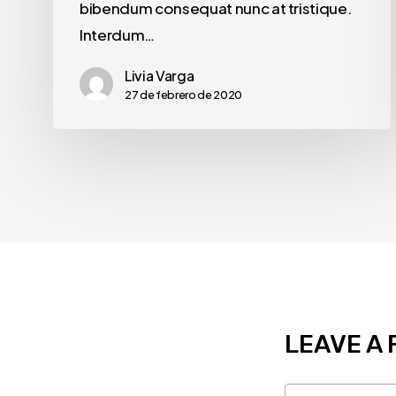
bibendum consequat nunc at tristique.
Interdum…
Livia Varga
27 de febrero de 2020
LEAVE A 