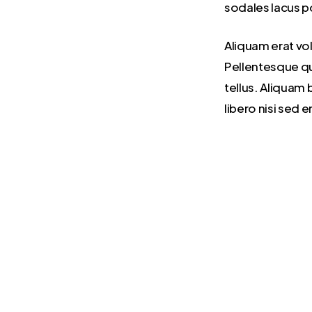
sodales lacus p
Aliquam erat vol
Pellentesque qui
tellus. Aliquam 
libero nisi sed e