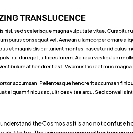
ZING TRANSLUCENCE
is nisl, sed scelerisque magna vulputate vitae. Curabitur 
ulum purus consequat vel. Aenean ullamcorper ornare aliq
us et magnis dis parturient montes, nascetur ridiculus 
ulvinar dui eget, ultrices lorem. Aenean vestibulum mollis
 Vestibulum at hendrerit est. Vivamus laoreet mi id mag
tortor accumsan. Pellentesque hendrerit accumsan finib
t aliquam finibus ac, ultrices vitae arcu. Sed convallis i
nderstand the Cosmos as it is and not confuse how
ish it to be. The universe seems neither benign nor