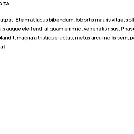
orta.
utpat. Etiam at lacus bibendum, lobortis mauris vitae, soll
s augue eleifend, aliquam enim id, venenatis risus. Phase
blandit, magna a tristique luctus, metus arcu mollis sem, p
rat.