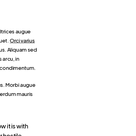
ultrices augue
uet.
Orci varius
mus. Aliquam sed
 arcu, in
na condimentum.
us. Morbi augue
nterdum mauris
 it is with
 hostile,