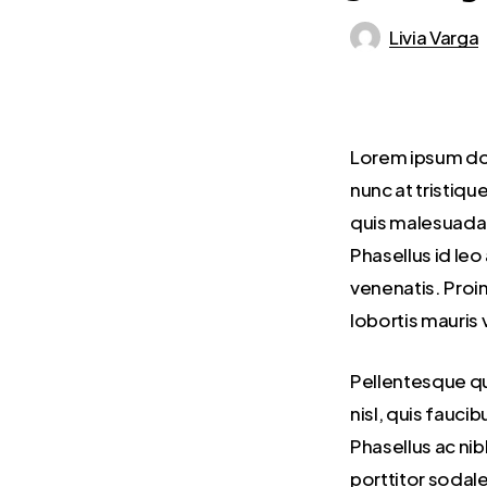
Livia Varga
Lorem ipsum dol
nunc at tristiqu
quis malesuada 
Phasellus id leo 
venenatis. Proi
lobortis mauris v
Pellentesque qu
nisl, quis fauc
Phasellus ac nib
porttitor sodales