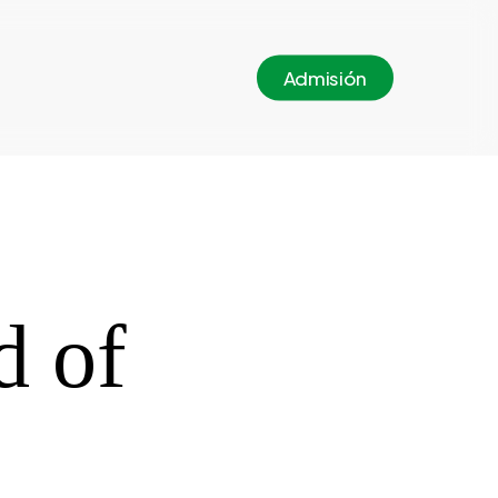
A
d
m
i
s
i
ó
n
d of