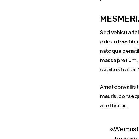
MESMERI
Sed vehicula fel
odio, ut vestib
natoque
penatib
massa pretium, p
dapibus tortor.
Amet convallis 
mauris, consequa
at efficitur.
«We must u
how we w