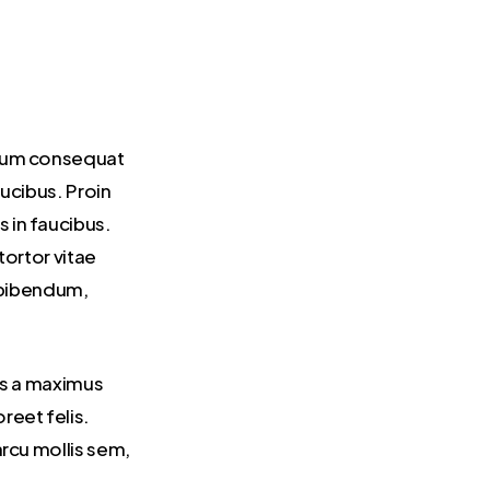
ndum consequat
ucibus. Proin
 in faucibus.
 tortor vitae
s bibendum,
is a maximus
reet felis.
arcu mollis sem,