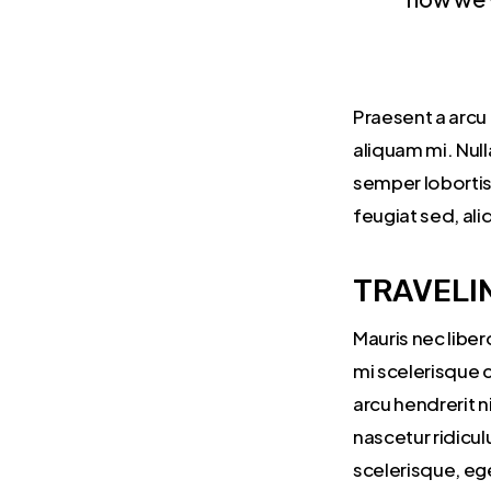
Praesent a arcu 
aliquam mi. Null
semper lobortis 
feugiat sed, ali
TRAVELI
Mauris nec liber
mi scelerisque 
arcu hendrerit n
nascetur ridicul
scelerisque, eg