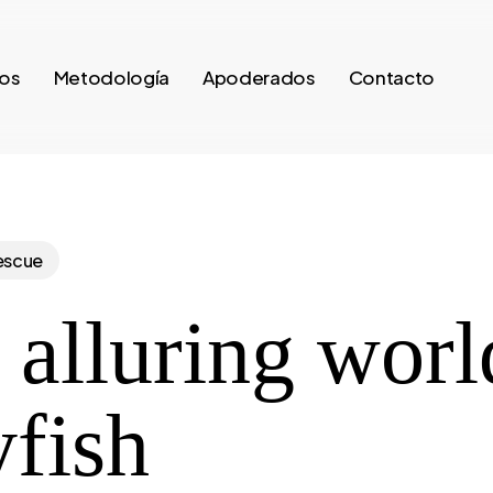
ros
Metodología
Apoderados
Contacto
escue
 alluring worl
yfish