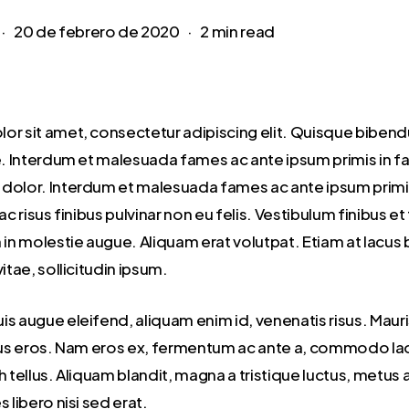
20 de febrero de 2020
2 min read
or sit amet, consectetur adipiscing elit. Quisque bibe
e. Interdum et malesuada fames ac ante ipsum primis in fa
dolor. Interdum et malesuada fames ac ante ipsum primis
ac risus finibus pulvinar non eu felis. Vestibulum finibus et
n in molestie augue. Aliquam erat volutpat. Etiam at lacu
itae, sollicitudin ipsum.
is augue eleifend, aliquam enim id, venenatis risus. Maur
ibus eros. Nam eros ex, fermentum ac ante a, commodo lao
h tellus. Aliquam blandit, magna a tristique luctus, metus 
 libero nisi sed erat.