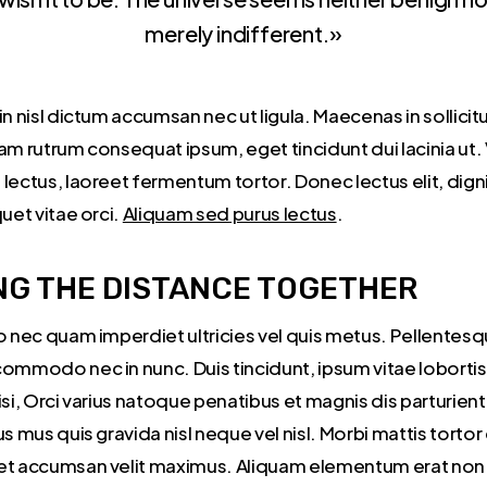
merely indifferent.»
in nisl dictum accumsan nec ut ligula. Maecenas in sollicitu
am rutrum consequat ipsum, eget tincidunt dui lacinia ut.
lectus, laoreet fermentum tortor. Donec lectus elit, dign
quet vitae orci.
Aliquam sed purus lectus
.
NG THE DISTANCE TOGETHER
o nec quam imperdiet ultricies vel quis metus. Pellentesqu
commodo nec in nunc. Duis tincidunt, ipsum vitae loborti
isi, Orci varius natoque penatibus et magnis dis parturien
us mus quis gravida nisl neque vel nisl. Morbi mattis tortor 
et accumsan velit maximus. Aliquam elementum erat non ni