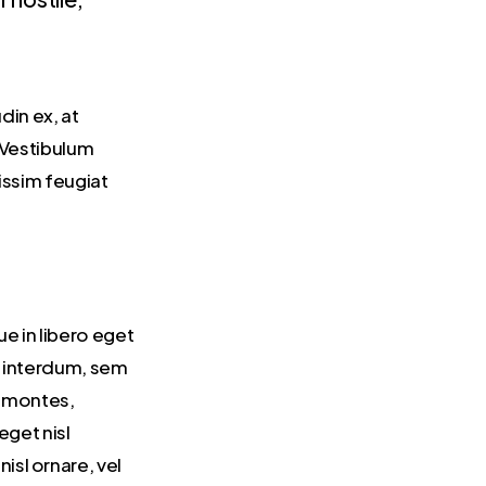
din ex, at
 Vestibulum
issim feugiat
e in libero eget
s interdum, sem
t montes,
eget nisl
sl ornare, vel